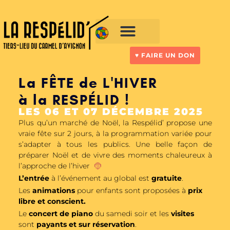
Aller
au
contenu
Vivre à la Respelid’
♥︎ FAIRE UN DON
La FÊTE de L'HIVER
à la RESPÉLID !
LES 06 ET 07 DÉCEMBRE 2025
Plus qu’un marché de Noë
l
, la Respélid’ propose une
vraie
fête
sur 2 jours, à la programmation variée pour
s’adapter à tous les publics. Une belle façon de
préparer Noël et de vivre des moments chaleureux à
l’approche de l’hiver
🤶
L’entrée
à l’événement au global est
gratuite
.
Les
animations
pour enfants sont proposées à
prix
libre et conscient.
Le
concert de piano
du samedi soir et les
visites
sont
payants et sur réservation
.