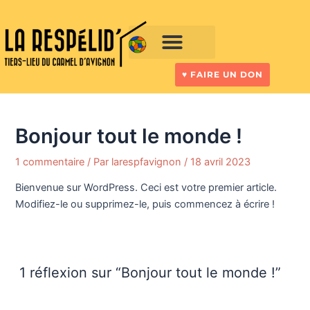
Aller
au
contenu
Vivre à la Respelid’
♥︎ FAIRE UN DON
Bonjour tout le monde !
1 commentaire
/ Par
larespfavignon
/
18 avril 2023
Bienvenue sur WordPress. Ceci est votre premier article.
Modifiez-le ou supprimez-le, puis commencez à écrire !
1 réflexion sur “Bonjour tout le monde !”